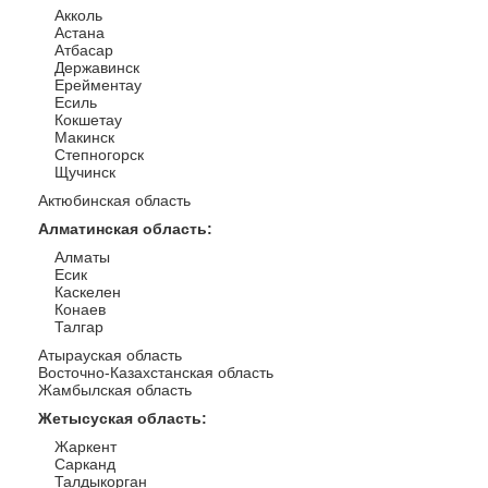
Акколь
Астана
Атбасар
Державинск
Ерейментау
Есиль
Кокшетау
Макинск
Степногорск
Щучинск
Актюбинская область
Алматинская область
:
Алматы
Есик
Каскелен
Конаев
Талгар
Атырауская область
Восточно-Казахстанская область
Жамбылская область
Жетысуская область
:
Жаркент
Сарканд
Талдыкорган